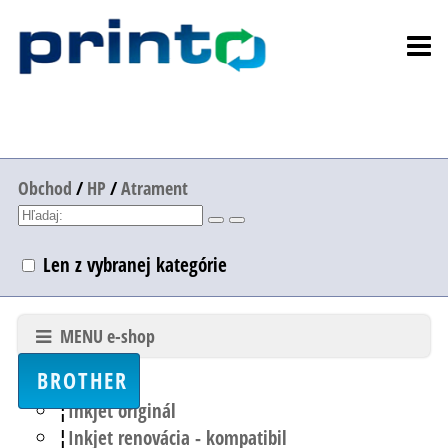
Obchod
/
HP
/
Atrament
Len z vybranej kategórie
MENU e-shop
BROTHER
Inkjet originál
Inkjet renovácia - kompatibil