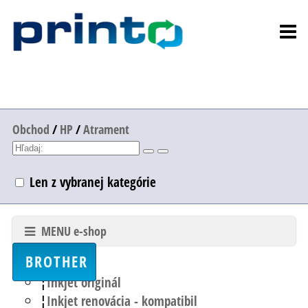
Obchod
/
HP
/
Atrament
Len z vybranej kategórie
MENU e-shop
BROTHER
Inkjet originál
Inkjet renovácia - kompatibil