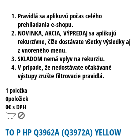
Pravidlá sa aplikuvú počas celého
prehliadania e-shopu.
NOVINKA, AKCIA, VÝPREDAJ sa aplikujú
rekurzívne, čiže dostávate všetky výsledky aj
z vnoreného menu.
SKLADOM nemá vplyv na rekurziu.
V prípade, že nedostávate očakávané
výstupy zrušte filtrovacie pravidlá.
1 položka
0
položiek
0
€ s DPH
TO P HP Q3962A (Q3972A) YELLOW