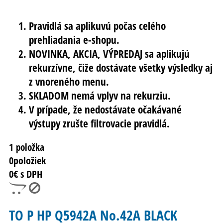
Pravidlá sa aplikuvú počas celého
prehliadania e-shopu.
NOVINKA, AKCIA, VÝPREDAJ sa aplikujú
rekurzívne, čiže dostávate všetky výsledky aj
z vnoreného menu.
SKLADOM nemá vplyv na rekurziu.
V prípade, že nedostávate očakávané
výstupy zrušte filtrovacie pravidlá.
1 položka
0
položiek
0
€ s DPH
TO P HP Q5942A No.42A BLACK