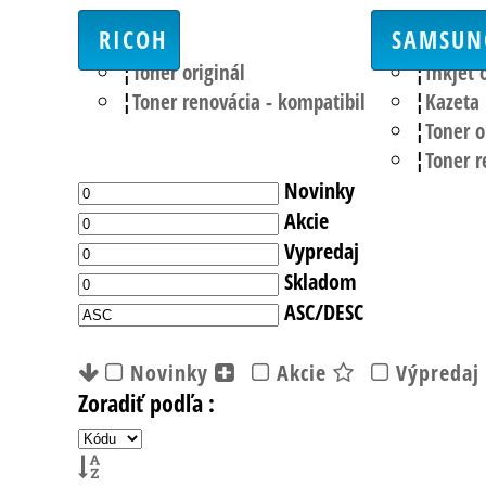
RICOH
SAMSUN
Toner originál
Inkjet 
Toner renovácia - kompatibil
Kazeta
Toner o
Toner r
Novinky
Akcie
Vypredaj
Skladom
ASC/DESC
Novinky
Akcie
Výpredaj
Zoradiť podľa :