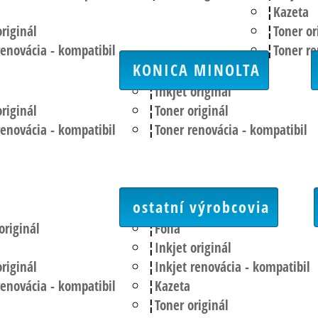
Kazeta
riginál
Toner or
renovácia - kompatibil
Toner re
KONICA MINOLTA
Inkjet originál
riginál
Toner originál
renovácia - kompatibil
Toner renovácia - kompatibil
ostatní výrobcovia
originál
Fólia
Inkjet originál
riginál
Inkjet renovácia - kompatibil
renovácia - kompatibil
Kazeta
Toner originál