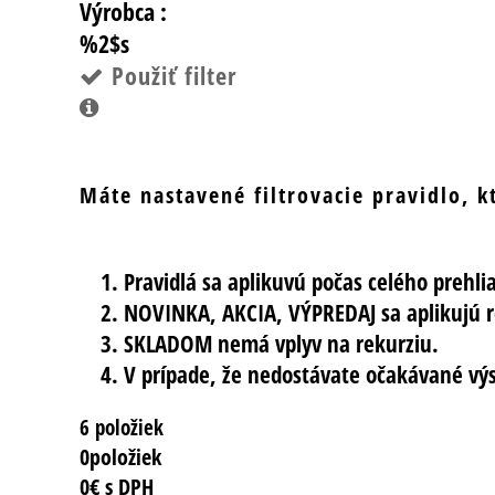
Výrobca :
%2$s
Použiť filter
Máte nastavené filtrovacie pravidlo, 
Pravidlá sa aplikuvú počas celého prehli
NOVINKA, AKCIA, VÝPREDAJ sa aplikujú r
SKLADOM nemá vplyv na rekurziu.
V prípade, že nedostávate očakávané výst
6 položiek
0
položiek
0
€ s DPH