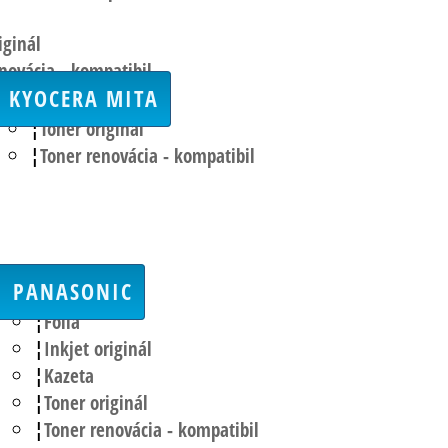
iginál
novácia - kompatibil
KYOCERA MITA
Toner originál
Toner renovácia - kompatibil
PANASONIC
Fólia
Inkjet originál
Kazeta
Toner originál
Toner renovácia - kompatibil