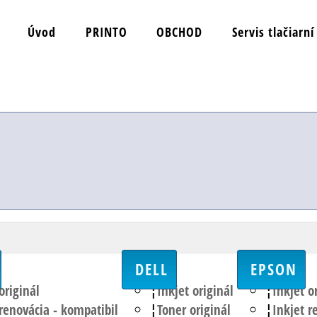
Úvod
PRINTO
OBCHOD
Servis tlačiarní
DELL
EPSON
originál
Inkjet originál
Inkjet o
 renovácia - kompatibil
Toner originál
Inkjet r