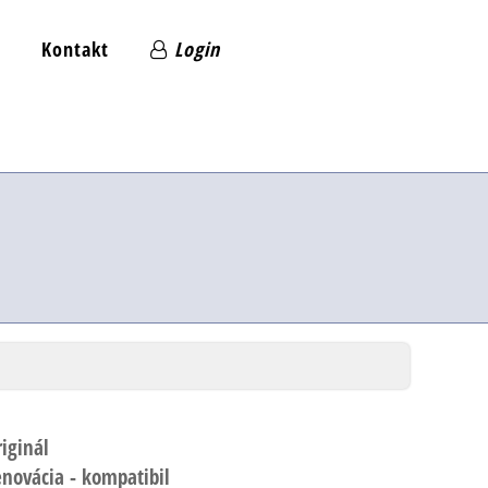
Kontakt
Login
riginál
enovácia - kompatibil