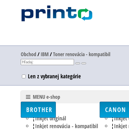
Obchod
/
IBM
/
Toner renovácia - kompatibil
Len z vybranej kategórie
MENU e-shop
BROTHER
CANON
Inkjet originál
Inkjet 
Inkjet renovácia - kompatibil
Inkjet