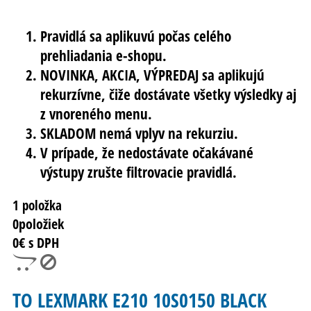
Pravidlá sa aplikuvú počas celého
prehliadania e-shopu.
NOVINKA, AKCIA, VÝPREDAJ sa aplikujú
rekurzívne, čiže dostávate všetky výsledky aj
z vnoreného menu.
SKLADOM nemá vplyv na rekurziu.
V prípade, že nedostávate očakávané
výstupy zrušte filtrovacie pravidlá.
1 položka
0
položiek
0
€ s DPH
TO LEXMARK E210 10S0150 BLACK