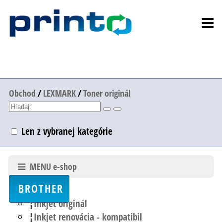
Obchod
/
LEXMARK
/
Toner originál
Len z vybranej kategórie
MENU e-shop
BROTHER
Inkjet originál
Inkjet renovácia - kompatibil