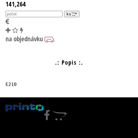
141,264
ks
.: Popis :.
E210