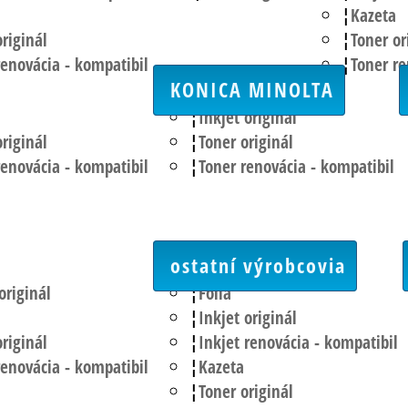
Kazeta
riginál
Toner or
renovácia - kompatibil
Toner re
KONICA MINOLTA
Inkjet originál
riginál
Toner originál
renovácia - kompatibil
Toner renovácia - kompatibil
ostatní výrobcovia
originál
Fólia
Inkjet originál
riginál
Inkjet renovácia - kompatibil
renovácia - kompatibil
Kazeta
Toner originál