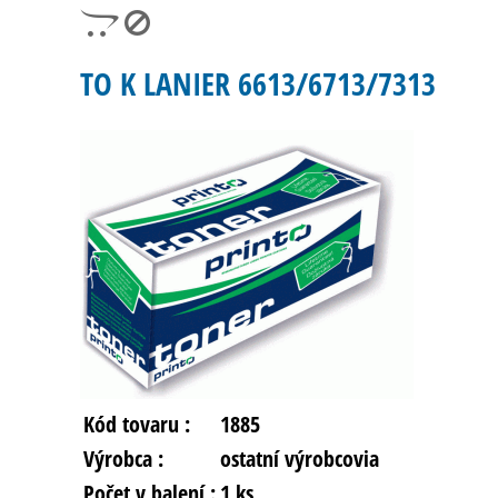
TO K LANIER 6613/6713/7313
Kód tovaru :
1885
Výrobca :
ostatní výrobcovia
Počet v balení :
1 ks