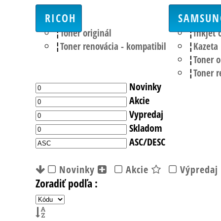
RICOH
SAMSUN
Toner originál
Inkjet 
Toner renovácia - kompatibil
Kazeta
Toner o
Toner r
Novinky
Akcie
Vypredaj
Skladom
ASC/DESC
Novinky
Akcie
Výpredaj
Zoradiť podľa :