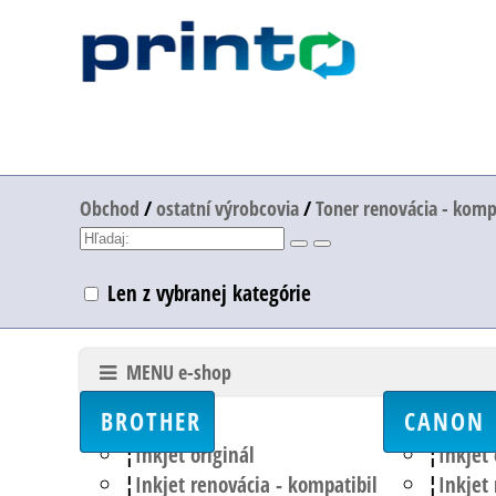
Obchod
/
ostatní výrobcovia
/
Toner renovácia - komp
Len z vybranej kategórie
MENU e-shop
BROTHER
CANON
Inkjet originál
Inkjet 
Inkjet renovácia - kompatibil
Inkjet