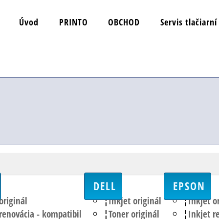
Úvod
PRINTO
OBCHOD
Servis tlačiarní
DELL
EPSON
originál
Inkjet originál
Inkjet o
 renovácia - kompatibil
Toner originál
Inkjet r