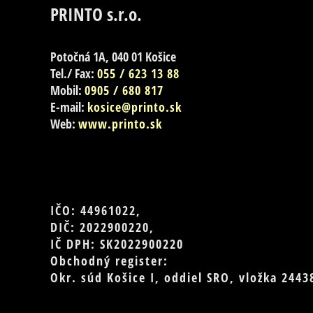
PRINTO s.r.o.
Potočná 1A, 040 01 Košice
Tel./ Fax:
055 / 623 13 88
Mobil:
0905 / 680 817
E-mail:
kosice@printo.sk
Web:
www.printo.sk
IČO: 44961022,
DIČ: 2022900220,
IČ DPH: SK2022900220
Obchodný register:
Okr. súd Košice I, oddiel SRO, vložka 2443