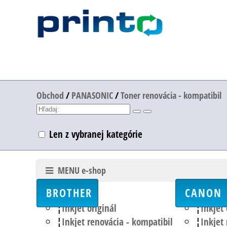
Obchod
/
PANASONIC
/
Toner renovácia - kompatibil
Len z vybranej kategórie
MENU e-shop
BROTHER
CANON
Inkjet originál
Inkjet 
Inkjet renovácia - kompatibil
Inkjet