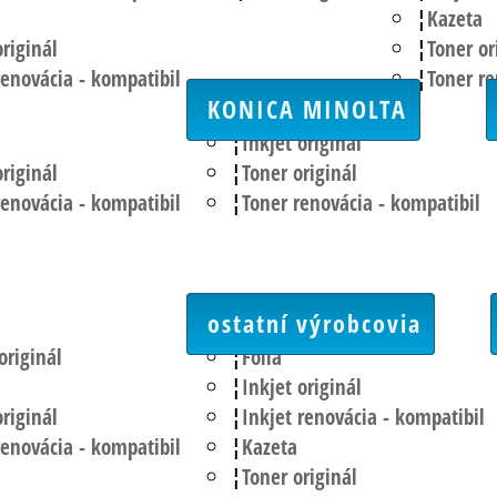
Kazeta
riginál
Toner or
renovácia - kompatibil
Toner re
KONICA MINOLTA
Inkjet originál
riginál
Toner originál
renovácia - kompatibil
Toner renovácia - kompatibil
ostatní výrobcovia
originál
Fólia
Inkjet originál
riginál
Inkjet renovácia - kompatibil
renovácia - kompatibil
Kazeta
Toner originál