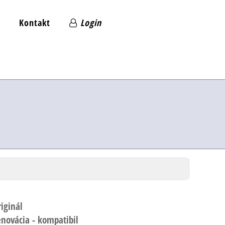
Kontakt
Login
riginál
enovácia - kompatibil