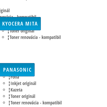
iginál
novácia - kompatibil
KYOCERA MITA
Toner originál
Toner renovácia - kompatibil
PANASONIC
Fólia
Inkjet originál
Kazeta
Toner originál
Toner renovácia - kompatibil