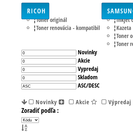
RICOH
SAMSUN
Toner originál
Inkjet 
Toner renovácia - kompatibil
Kazeta
Toner o
Toner r
Novinky
Akcie
Vypredaj
Skladom
ASC/DESC
Novinky
Akcie
Výpredaj
Zoradiť podľa :