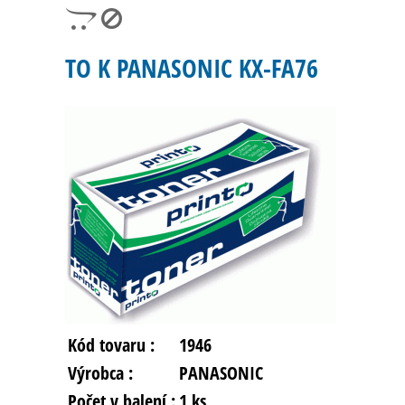
TO K PANASONIC KX-FA76
Kód tovaru :
1946
Výrobca :
PANASONIC
Počet v balení :
1 ks