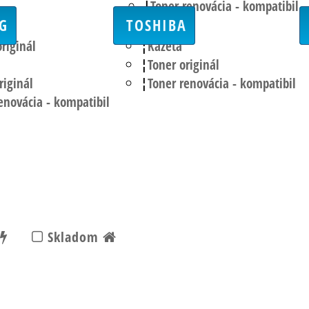
Toner renovácia - kompatibil
G
TOSHIBA
originál
Kazeta
Toner originál
riginál
Toner renovácia - kompatibil
enovácia - kompatibil
Skladom