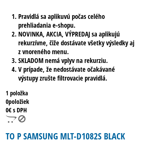
Pravidlá sa aplikuvú počas celého
prehliadania e-shopu.
NOVINKA, AKCIA, VÝPREDAJ sa aplikujú
rekurzívne, čiže dostávate všetky výsledky aj
z vnoreného menu.
SKLADOM nemá vplyv na rekurziu.
V prípade, že nedostávate očakávané
výstupy zrušte filtrovacie pravidlá.
1 položka
0
položiek
0
€ s DPH
TO P SAMSUNG MLT-D1082S BLACK